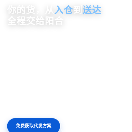
你的货，从
入仓
到
送达
全程交给阳合
货来收、仓里存、单到拣、打包发、全国送、退换收
一票货进了阳合仓，就走上一条清晰的流转动线——入库
收货、上架仓储、订单拣配、打包贴单、快递发货、妥投
签收，每一步系统记录、全程可视。您只管卖货，发货的
事交给我们。
① 入仓收货
→
② 上架仓储
→
③ 拣货打包
→
④ 快递发货
→
⑤ 妥投签收
免费获取代发方案
看货物如何流转