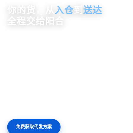
你的货，从
入仓
到
送达
全程交给阳合
货来收、仓里存、单到拣、打包发、全国送、退换收
一票货进了阳合仓，就走上一条清晰的流转动线——入库
收货、上架仓储、订单拣配、打包贴单、快递发货、妥投
签收，每一步系统记录、全程可视。您只管卖货，发货的
事交给我们。
① 入仓收货
→
② 上架仓储
→
③ 拣货打包
→
④ 快递发货
→
⑤ 妥投签收
免费获取代发方案
看货物如何流转